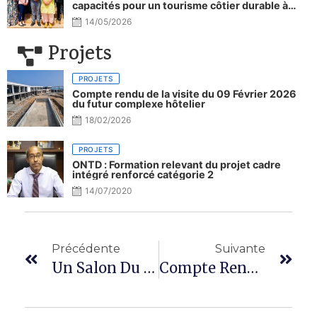
capacités pour un tourisme côtier durable à
Djibouti.
14/05/2026
Projets
PROJETS
Compte rendu de la visite du 09 Février 2026
du futur complexe hôtelier
18/02/2026
PROJETS
ONTD : Formation relevant du projet cadre
intégré renforcé catégorie 2
14/07/2020
Précédente
Suivante
Un Salon Du Tourisme Tourné Vers L’ouverture Et La Valorisation Du Patrimoine Djiboutien
Compte Rendu De La Visite Du 09 Février 2026 Du Futur Complexe Hôtelier