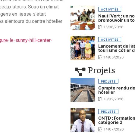
beaux atours. Sous un climat
ACTIVITÉS
 gens en liesse s’était
Nauti’Vert : un n
promouvoir un to
s alentours du centre hôtelier
15/06/2026
ure-le-sunny-hill-center-
ACTIVITÉS
Lancement de l’a
tourisme côtier d
14/05/2026
Projets
PROJETS
Compte rendu de 
hôtelier
18/02/2026
PROJETS
ONTD : Formation 
catégorie 2
14/07/2020