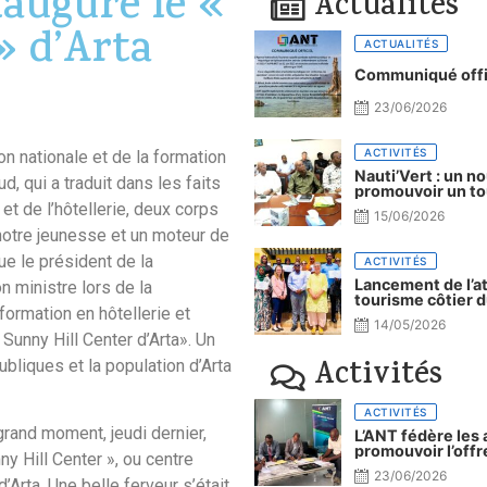
naugure le «
Actualités
» d’Arta
ACTUALITÉS
Communiqué offi
23/06/2026
ACTIVITÉS
on nationale et de la formation
Nauti’Vert : un n
qui a traduit dans les faits
promouvoir un to
t de l’hôtellerie, deux corps
15/06/2026
notre jeunesse et un moteur de
ue le président de la
ACTIVITÉS
Lancement de l’a
 ministre lors de la
tourisme côtier d
formation en hôtellerie et
14/05/2026
Sunny Hill Center d’Arta». Un
Activités
bliques et la population d’Arta
ACTIVITÉS
 grand moment, jeudi dernier,
L’ANT fédère les 
promouvoir l’offr
y Hill Center », ou centre
23/06/2026
’Arta. Une belle ferveur s’était