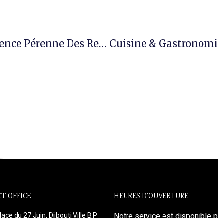
Faune Aquatique : Pour Une Présence Pérenne Des Requins Baleines Sur Nos Rivages
T OFFICE
HEURES D'OUVERTURE
lace du 27 Juin, Djibouti Ville B.P
Notre service est disponible p