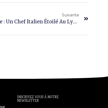
Suivante
Cuisine & Gastronomie : Un Chef Italien Étoilé Au Lycée Hôtelier D’Arta
INSCRIVEZ VOUS À NOTRE
NEWSLETTER
our