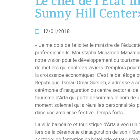
Le chef de l’Etat i
Sunny Hill Center
12/01/2018
« Je me dois de féliciter le ministre de l’éducati
professionnelle, Moustapha Mohamed Mahamoud, 
notre vision pour le développement du tourisme e
de métiers qui sont des viviers d’emplois pour 
la croissance économique». C’est le bel éloge q
République, Ismaïl Omar Guelleh, a adressé à son
cérémonie d’inauguration du centre sectoriel de 
tourisme d’Arta qui porte désormais le nom de « 
moment solennel qui a réuni les personnalités pu
dans une ambiance festive. Temps forts…
La ville balnéaire et touristique d’Arta a vécu un
lors de la cérémonie d’inauguration de son « Sunn
sectoriel de formation en hôtellerie et tourisme d