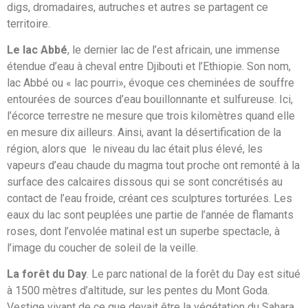
digs, dromadaires, autruches et autres se partagent ce
territoire.
Le lac Abbé
, le dernier lac de l’est africain, une immense
étendue d’eau à cheval entre Djibouti et l’Ethiopie. Son nom,
lac Abbé ou « lac pourri», évoque ces cheminées de souffre
entourées de sources d’eau bouillonnante et sulfureuse. Ici,
l’écorce terrestre ne mesure que trois kilomètres quand elle
en mesure dix ailleurs. Ainsi, avant la désertification de la
région, alors que le niveau du lac était plus élevé, les
vapeurs d’eau chaude du magma tout proche ont remonté à la
surface des calcaires dissous qui se sont concrétisés au
contact de l’eau froide, créant ces sculptures torturées. Les
eaux du lac sont peuplées une partie de l’année de flamants
roses, dont l’envolée matinal est un superbe spectacle, à
l’image du coucher de soleil de la veille.
La forêt du Day
. Le parc national de la forêt du Day est situé
à 1500 mètres d’altitude, sur les pentes du Mont Goda.
Vestige vivant de ce que devait être la végétation du Sahara