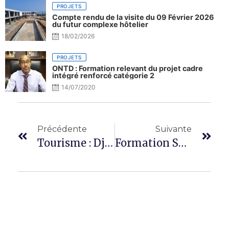
PROJETS
Compte rendu de la visite du 09 Février 2026
du futur complexe hôtelier
18/02/2026
PROJETS
ONTD : Formation relevant du projet cadre
intégré renforcé catégorie 2
14/07/2020
Précédente
Suivante
Tourisme : Djibouti Au 4ème Rang Du Top10 Des Pays À Visiter En 2018
Formation Sur La Soudure Sous-Marine, L’entretien Des Digues Et Le Carrelage Des Bateaux : Une Première Du Genre