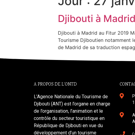
Jour :
27 janv
Djibouti à Madri
Djibouti à Madrid au Fitur 2019 M
Tourisme Djiboutien notamment le
de Madrid de sa traduction espag
A PROPOS DE L'ONTD
CONTAC
L’Agence Nationale du Tourisme de
P
1
Djibouti (ANT) est l’organe en charge
de l’organisation, l’animation et le
A
contrôle du secteur touristique en
A
République de Djibouti en vue du
développement d’un tourisme
(