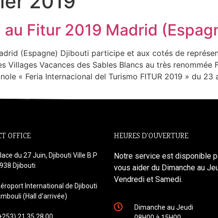
ier 2019
d au Fitur 2019 Madrid (Espag
adrid (Espagne) Djibouti participe et aux cotés de représe
s Villages Vacances des Sables Blancs au très renommée Fo
nole « Feria Internacional del Turismo FITUR 2019 » du 23 
T OFFICE
HEURES D'OUVERTURE
lace du 27 Juin, Djibouti Ville B.P
Notre service est disponible p
938 Djibouti
vous aider du Dimanche au Jeu
Vendredi et Samedi.
éroport International de Djibouti
mbouli (Hall d'arrivée)
Dimanche au Jeudi
+253) 21 35 28 00
08H00 à 15H00